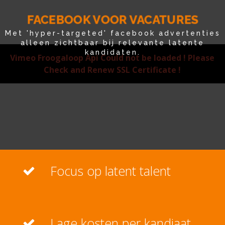
FACEBOOK VOOR VACATURES
Met 'hyper-targeted' facebook advertenties
alleen zichtbaar bij relevante latente
kandidaten.
Vimeo Froogaloop Api Could not be loaded ! Please
Check and Renew SSL Certificate !
Focus op latent talent
Lage kosten per kandiaat