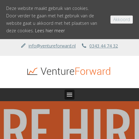
Deze website maakt gebruik van cookies.
Door verder te gaan met het gebruik van de
Akkoord
website gaat u akkoord met het plaatsen van
deze cookies.
Lees hier meer
info@ventureforward.nl
0343 44 74 32